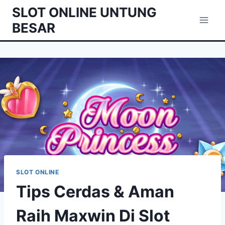
Skip
SLOT ONLINE UNTUNG
to
BESAR
content
SLOT ONLINE
Tips Cerdas & Aman
Raih Maxwin Di Slot