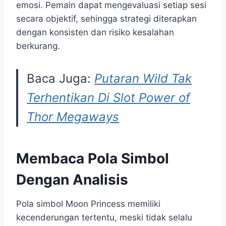
emosi. Pemain dapat mengevaluasi setiap sesi
secara objektif, sehingga strategi diterapkan
dengan konsisten dan risiko kesalahan
berkurang.
Baca Juga:
Putaran Wild Tak
Terhentikan Di Slot Power of
Thor Megaways
Membaca Pola Simbol
Dengan Analisis
Pola simbol Moon Princess memiliki
kecenderungan tertentu, meski tidak selalu