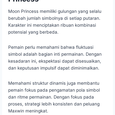
Moon Princess memiliki gulungan yang selalu
berubah jumlah simbolnya di setiap putaran.
Karakter ini menciptakan ribuan kombinasi
potensial yang berbeda.
Pemain perlu memahami bahwa fluktuasi
simbol adalah bagian inti permainan. Dengan
kesadaran ini, ekspektasi dapat disesuaikan,
dan keputusan impulsif dapat diminimalkan.
Memahami struktur dinamis juga membantu
pemain fokus pada pengamatan pola simbol
dan ritme permainan. Dengan fokus pada
proses, strategi lebih konsisten dan peluang
Maxwin meningkat.