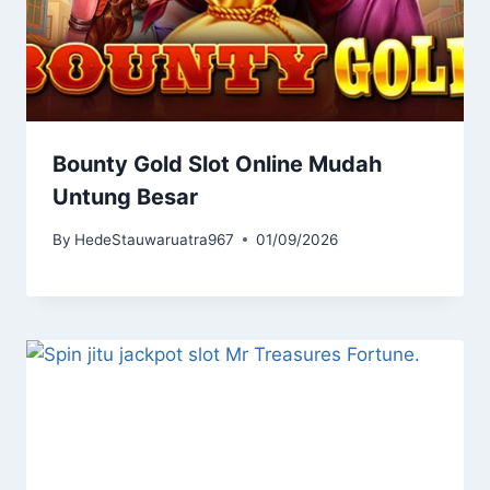
Bounty Gold Slot Online Mudah
Untung Besar
By
HedeStauwaruatra967
01/09/2026