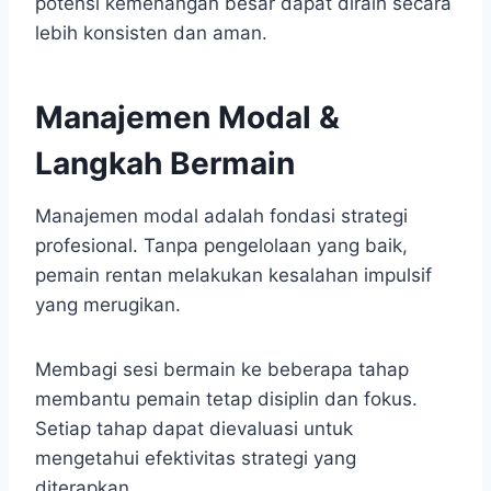
potensi kemenangan besar dapat diraih secara
lebih konsisten dan aman.
Manajemen Modal &
Langkah Bermain
Manajemen modal adalah fondasi strategi
profesional. Tanpa pengelolaan yang baik,
pemain rentan melakukan kesalahan impulsif
yang merugikan.
Membagi sesi bermain ke beberapa tahap
membantu pemain tetap disiplin dan fokus.
Setiap tahap dapat dievaluasi untuk
mengetahui efektivitas strategi yang
diterapkan.