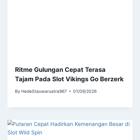
Ritme Gulungan Cepat Terasa
Tajam Pada Slot Vikings Go Berzerk
By
HedeStauwaruatra967
01/09/2026