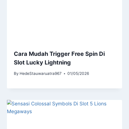
Cara Mudah Trigger Free Spin Di
Slot Lucky Lightning
By
HedeStauwaruatra967
01/05/2026