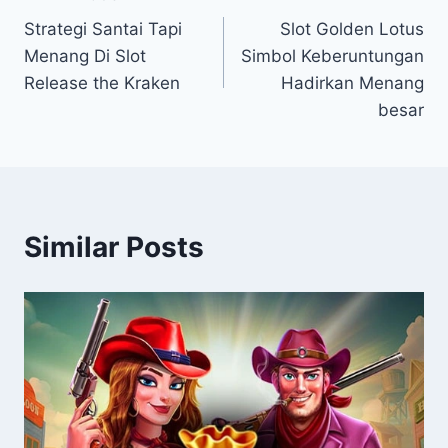
Post
Strategi Santai Tapi
Slot Golden Lotus
navigation
Menang Di Slot
Simbol Keberuntungan
Release the Kraken
Hadirkan Menang
besar
Similar Posts