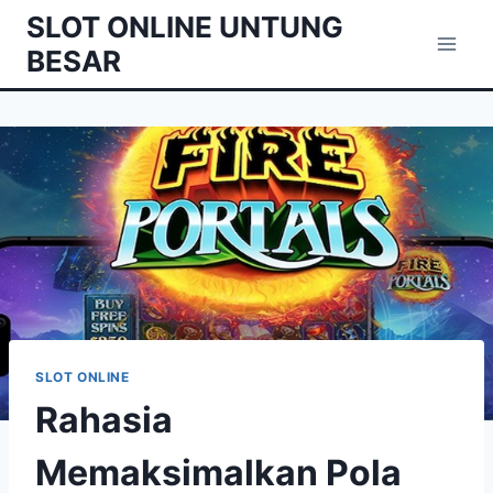
Skip
SLOT ONLINE UNTUNG
to
BESAR
content
SLOT ONLINE
Rahasia
Memaksimalkan Pola