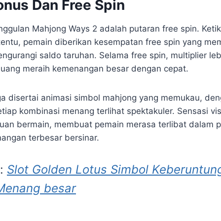
onus Dan Free Spin
unggulan Mahjong Ways 2 adalah putaran free spin. Keti
tentu, pemain diberikan kesempatan free spin yang m
urangi saldo taruhan. Selama free spin, multiplier leb
luang meraih kemenangan besar dengan cepat.
juga disertai animasi simbol mahjong yang memukau, den
ap kombinasi menang terlihat spektakuler. Sensasi visu
an bermain, membuat pemain merasa terlibat dalam p
ngan terbesar bersinar.
a:
Slot Golden Lotus Simbol Keberuntun
Menang besar