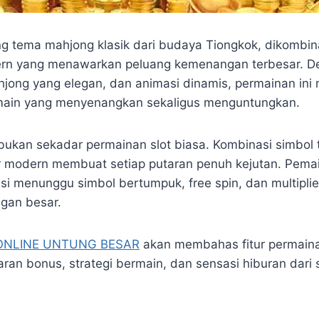
ng tema mahjong klasik dari budaya Tiongkok, dikombi
n yang menawarkan peluang kemenangan terbesar. De
hjong yang elegan, dan animasi dinamis, permainan ini
ain yang menyenangkan sekaligus menguntungkan.
ukan sekadar permainan slot biasa. Kombinasi simbol t
r modern membuat setiap putaran penuh kejutan. Pemai
i menunggu simbol bertumpuk, free spin, dan multiplie
gan besar.
ONLINE UNTUNG BESAR
akan membahas fitur permaina
ran bonus, strategi bermain, dan sensasi hiburan dari 