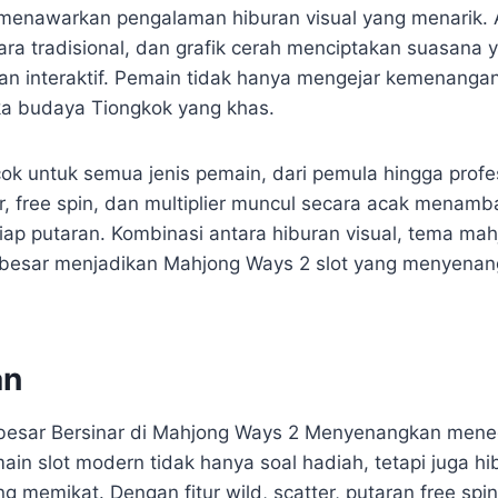
menawarkan pengalaman hiburan visual yang menarik. 
ara tradisional, dan grafik cerah menciptakan suasana 
 interaktif. Pemain tidak hanya mengejar kemenangan,
ka budaya Tiongkok yang khas.
cok untuk semua jenis pemain, dari pemula hingga profe
, free spin, dan multiplier muncul secara acak menam
iap putaran. Kombinasi antara hiburan visual, tema mah
besar menjadikan Mahjong Ways 2 slot yang menyena
an
esar Bersinar di Mahjong Ways 2 Menyenangkan men
in slot modern tidak hanya soal hadiah, tetapi juga h
g memikat. Dengan fitur wild, scatter, putaran free spin,