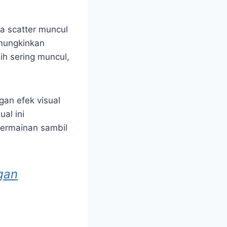
ka scatter muncul
emungkinkan
ih sering muncul,
gan efek visual
al ini
ermainan sambil
gan