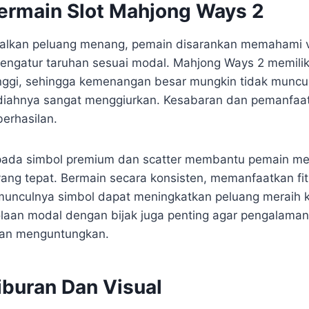
Bermain Slot Mahjong Ways 2
lkan peluang menang, pemain disarankan memahami vol
ngatur taruhan sesuai modal. Mahjong Ways 2 memiliki 
nggi, sehingga kemenangan besar mungkin tidak muncul
adiahnya sangat menggiurkan. Kesabaran dan pemanfaata
berhasilan.
s pada simbol premium dan scatter membantu pemain m
 yang tepat. Bermain secara konsisten, memanfaatkan fi
unculnya simbol dapat meningkatkan peluang meraih
olaan modal dengan bijak juga penting agar pengalaman
an menguntungkan.
iburan Dan Visual