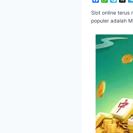
a
h
k
c
a
y
Slot online teru
e
t
p
populer adalah M
b
s
e
o
A
o
p
k
p