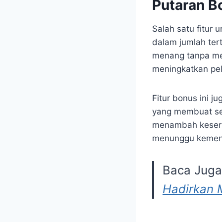
Putaran B
Salah satu fitur 
dalam jumlah ter
menang tanpa meng
meningkatkan pe
Fitur bonus ini 
yang membuat seti
menambah keseru
menunggu kemena
Baca Jug
Hadirkan 