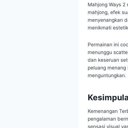
Mahjong Ways 2 
mahjong, efek su
menyenangkan dan
menikmati esteti
Permainan ini co
menunggu scatter
dan keseruan set
peluang menang 
menguntungkan.
Kesimpul
Kemenangan Terb
pengalaman berma
sensasi visual yan