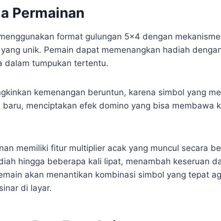
ma Permainan
menggunakan format gulungan 5×4 dengan mekanisme 
 yang unik. Pemain dapat memenangkan hadiah denga
 dalam tumpukan tertentu.
ngkinkan kemenangan beruntun, karena simbol yang m
ol baru, menciptakan efek domino yang bisa membawa
nan memiliki fitur multiplier acak yang muncul secara berk
iah hingga beberapa kali lipat, menambah keseruan da
Pemain akan menantikan kombinasi simbol yang tepat 
inar di layar.