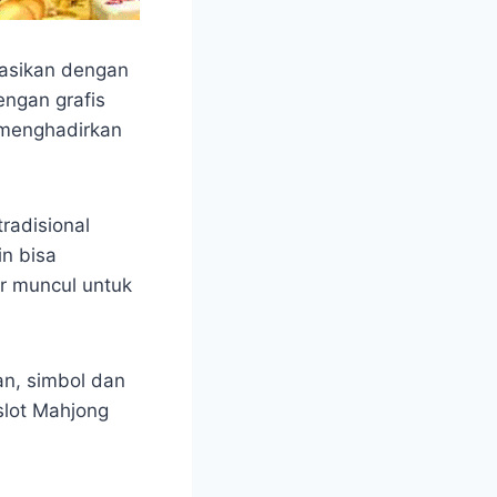
nasikan dengan
ngan grafis
 menghadirkan
radisional
n bisa
r muncul untuk
n, simbol dan
slot Mahjong