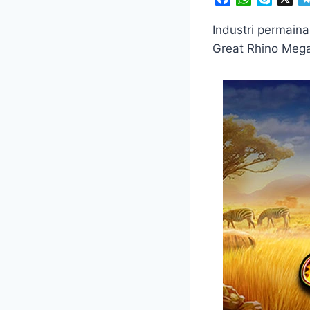
a
h
k
c
a
y
Industri permain
e
t
p
Great Rhino Mega
b
s
e
o
A
o
p
k
p