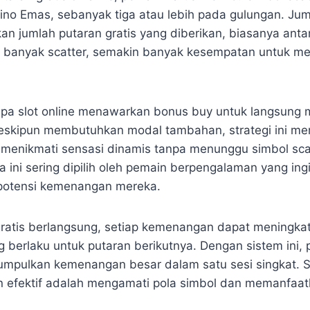
ino Emas, sebanyak tiga atau lebih pada gulungan. Jum
n jumlah putaran gratis yang diberikan, biasanya anta
 banyak scatter, semakin banyak kesempatan untuk me
rapa slot online menawarkan bonus buy untuk langsung
Meskipun membutuhkan modal tambahan, strategi ini m
menikmati sensasi dinamis tanpa menunggu simbol sca
a ini sering dipilih oleh pemain berpengalaman yang ing
otensi kemenangan mereka.
ratis berlangsung, setiap kemenangan dapat meningkat
berlaku untuk putaran berikutnya. Dengan sistem ini,
mpulkan kemenangan besar dalam satu sesi singkat. S
 efektif adalah mengamati pola simbol dan memanfaat