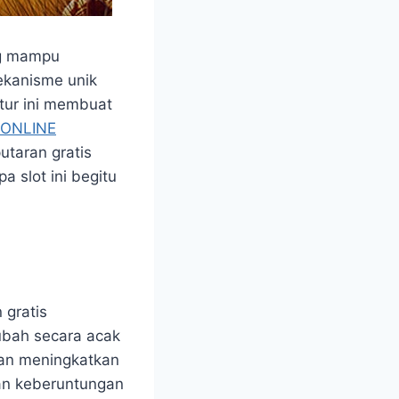
ang mampu
kanisme unik
tur ini membuat
 ONLINE
taran gratis
 slot ini begitu
 gratis
rubah secara acak
 dan meningkatkan
an keberuntungan