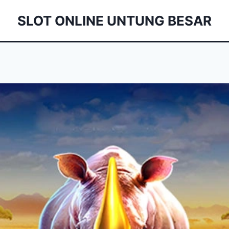
SLOT ONLINE UNTUNG BESAR