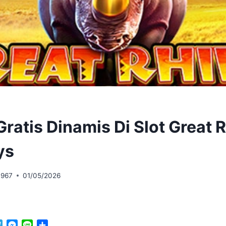
ratis Dinamis Di Slot Great 
ys
a967
01/05/2026
T
M
L
S