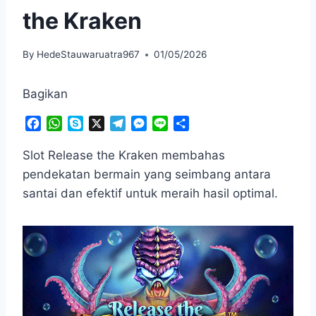
the Kraken
By
HedeStauwaruatra967
01/05/2026
Bagikan
F
W
S
X
T
M
L
S
a
h
k
e
e
i
h
c
a
y
l
s
n
a
Slot Release the Kraken membahas
e
t
p
e
s
e
r
pendekatan bermain yang seimbang antara
b
s
e
g
e
e
santai dan efektif untuk meraih hasil optimal.
o
A
r
n
o
p
a
g
k
p
m
e
r