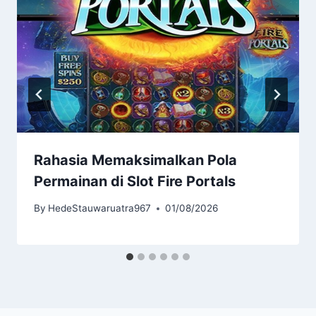
Rahasia Memaksimalkan Pola
Permainan di Slot Fire Portals
By
HedeStauwaruatra967
01/08/2026