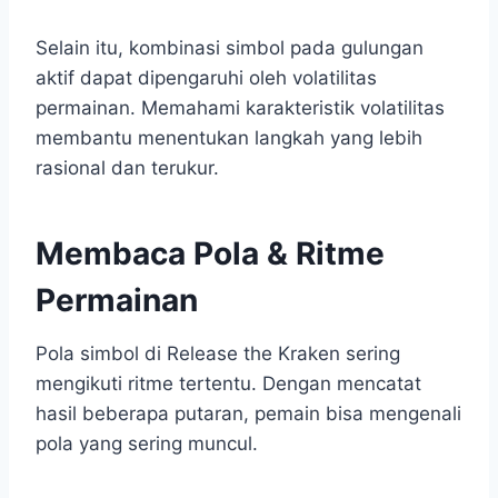
Selain itu, kombinasi simbol pada gulungan
aktif dapat dipengaruhi oleh volatilitas
permainan. Memahami karakteristik volatilitas
membantu menentukan langkah yang lebih
rasional dan terukur.
Membaca Pola & Ritme
Permainan
Pola simbol di Release the Kraken sering
mengikuti ritme tertentu. Dengan mencatat
hasil beberapa putaran, pemain bisa mengenali
pola yang sering muncul.