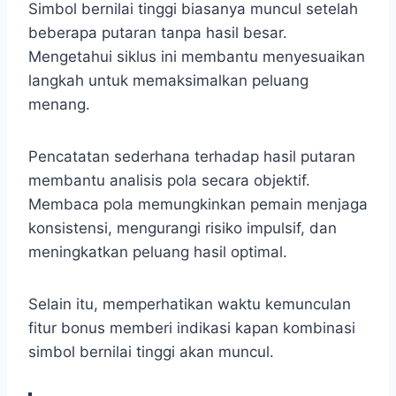
Simbol bernilai tinggi biasanya muncul setelah
beberapa putaran tanpa hasil besar.
Mengetahui siklus ini membantu menyesuaikan
langkah untuk memaksimalkan peluang
menang.
Pencatatan sederhana terhadap hasil putaran
membantu analisis pola secara objektif.
Membaca pola memungkinkan pemain menjaga
konsistensi, mengurangi risiko impulsif, dan
meningkatkan peluang hasil optimal.
Selain itu, memperhatikan waktu kemunculan
fitur bonus memberi indikasi kapan kombinasi
simbol bernilai tinggi akan muncul.