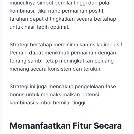
munculnya simbol bernilai tinggi dan pola
kombinasi. Jika ritme permainan positif,
taruhan dapat ditingkatkan secara bertahap
untuk hasil lebih optimal.
Strategi bertahap meminimalkan risiko impulsif.
Pemain dapat menikmati permainan dengan
tenang sambil tetap meningkatkan peluang
menang secara konsisten dan terukur.
Strategi ini juga mencakup pengelolaan fase
bonus untuk memaksimalkan potensi
kombinasi simbol bernilai tinggi.
Memanfaatkan Fitur Secara