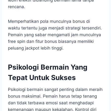
rencana.
Memperhatikan pola munculnya bonus di
waktu tertentu juga menjadi strategi tersendiri.
Pemain yang sabar mengamati jam munculnya
free spin dan fitur bonus biasanya memiliki
peluang jackpot lebih tinggi.
Psikologi Bermain Yang
Tepat Untuk Sukses
Psikologi bermain sangat penting dalam meraih
bonus maksimal. Pemain harus tetap tenang
dan tidak terbawa emosi saat menghadapi
kemenangan maupun kekalahan. Kontrol diri