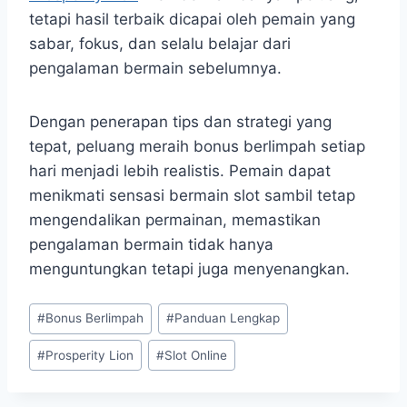
tetapi hasil terbaik dicapai oleh pemain yang
sabar, fokus, dan selalu belajar dari
pengalaman bermain sebelumnya.
Dengan penerapan tips dan strategi yang
tepat, peluang meraih bonus berlimpah setiap
hari menjadi lebih realistis. Pemain dapat
menikmati sensasi bermain slot sambil tetap
mengendalikan permainan, memastikan
pengalaman bermain tidak hanya
menguntungkan tetapi juga menyenangkan.
Post
#
Bonus Berlimpah
#
Panduan Lengkap
Tags:
#
Prosperity Lion
#
Slot Online