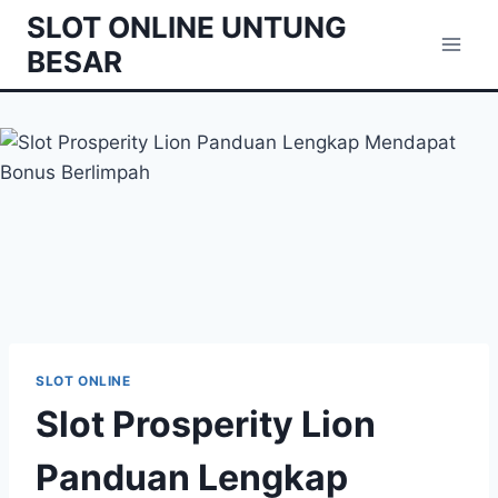
Skip
SLOT ONLINE UNTUNG
to
BESAR
content
SLOT ONLINE
Slot Prosperity Lion
Panduan Lengkap