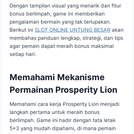
Dengan tampilan visual yang menarik dan fitur
bonus berlimpah, game ini memberikan
pengalaman bermain yang tak terlupakan.
Berikut ini
SLOT ONLINE UNTUNG BESAR
akan
membahas panduan lengkap, strategi, dan tips
agar pemain dapat meraih bonus maksimal
setiap hari.
Memahami Mekanisme
Permainan Prosperity Lion
Memahami cara kerja Prosperity Lion menjadi
langkah pertama untuk meraih bonus
berlimpah. Game ini hadir dengan tata letak
5×3 yang mudah dipahami, di mana pemain