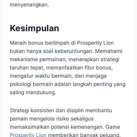
menyenangkan.
Kesimpulan
Meraih bonus berlimpah di Prosperity Lion
bukan hanya soal keberuntungan. Memahami
mekanisme permainan, menerapkan strategi
taruhan tepat, memanfaatkan fitur bonus,
mengatur waktu bermain, dan menjaga
psikologi bermain adalah langkah penting yang
saling mendukung.
Strategi konsisten dan disiplin membantu
pemain mengelola risiko sekaligus
memaksimalkan potensi kemenangan. Game
Prosperity Lion
memberikan banyak peluang,