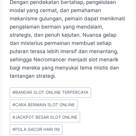
Dengan pendekatan bertahap, pengelolaan
modal yang cermat, dan pemahaman
mekanisme gulungan, pemain dapat menikmati
pengalaman bermain yang mendalam,
strategis, dan penuh kejutan. Nuansa gelap
dan misterius permainan membuat setiap
putaran terasa lebih imersif dan menantang,
sehingga Necromancer menjadi slot menarik
bagi mereka yang menyukai tema mistis dan
tantangan strategi.
Post
#
BANDAR SLOT ONLINE TERPERCAYA
Tags:
#
CARA BERMAIN SLOT ONLINE
#
JACKPOT BESAR SLOT ONLINE
#
POLA GACOR HARI INI