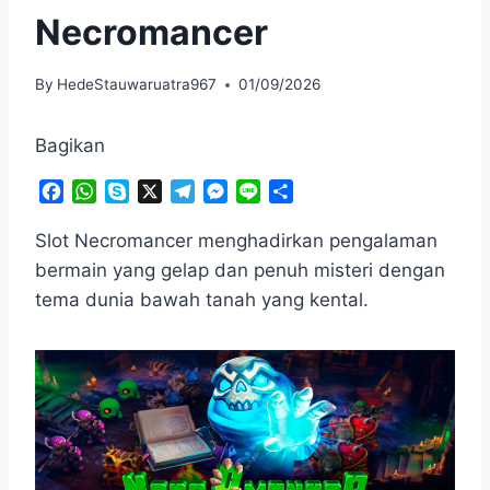
Necromancer
By
HedeStauwaruatra967
01/09/2026
Bagikan
F
W
S
X
T
M
L
S
a
h
k
e
e
i
h
c
a
y
l
s
n
a
Slot Necromancer menghadirkan pengalaman
e
t
p
e
s
e
r
bermain yang gelap dan penuh misteri dengan
b
s
e
g
e
e
tema dunia bawah tanah yang kental.
o
A
r
n
o
p
a
g
k
p
m
e
r