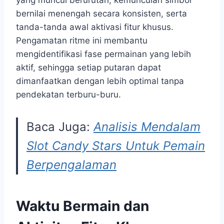
bernilai menengah secara konsisten, serta
tanda-tanda awal aktivasi fitur khusus.
Pengamatan ritme ini membantu
mengidentifikasi fase permainan yang lebih
aktif, sehingga setiap putaran dapat
dimanfaatkan dengan lebih optimal tanpa
pendekatan terburu-buru.
Baca Juga:
Analisis Mendalam
Slot Candy Stars Untuk Pemain
Berpengalaman
Waktu Bermain dan