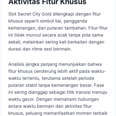
Aktivitas Fitur Khusus
Slot Secret City Gold dilengkapi dengan fitur
khusus seperti simbol liar, pengganda
kemenangan, dan putaran tambahan. Fitur-fitur
ini tidak muncul secara acak tanpa pola sama
sekali, melainkan sering kali berkaitan dengan
durasi dan ritme sesi bermain.
Analisis jangka panjang menunjukkan bahwa
fitur khusus cenderung lebih aktif pada waktu-
waktu tertentu, terutama setelah periode
putaran stabil tanpa kemenangan besar. Fase
ini sering dianggap sebagai titik transisi menuju
waktu gacor. Dengan memahami hubungan
antara waktu bermain dan aktivitas fitur
khusus, peluang memanfaatkan momen terbaik