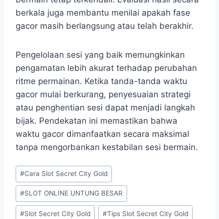
berkala juga membantu menilai apakah fase
gacor masih berlangsung atau telah berakhir.
Pengelolaan sesi yang baik memungkinkan
pengamatan lebih akurat terhadap perubahan
ritme permainan. Ketika tanda-tanda waktu
gacor mulai berkurang, penyesuaian strategi
atau penghentian sesi dapat menjadi langkah
bijak. Pendekatan ini memastikan bahwa
waktu gacor dimanfaatkan secara maksimal
tanpa mengorbankan kestabilan sesi bermain.
Post
#
Cara Slot Secret City Gold
Tags:
#
SLOT ONLINE UNTUNG BESAR
#
Slot Secret City Gold
#
Tips Slot Secret City Gold