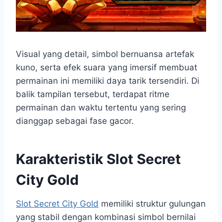
Visual yang detail, simbol bernuansa artefak
kuno, serta efek suara yang imersif membuat
permainan ini memiliki daya tarik tersendiri. Di
balik tampilan tersebut, terdapat ritme
permainan dan waktu tertentu yang sering
dianggap sebagai fase gacor.
Karakteristik Slot Secret
City Gold
Slot Secret City Gold
memiliki struktur gulungan
yang stabil dengan kombinasi simbol bernilai