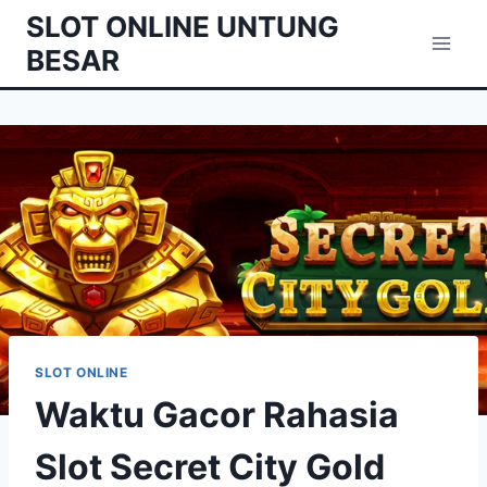
Skip
SLOT ONLINE UNTUNG
to
BESAR
content
SLOT ONLINE
Waktu Gacor Rahasia
Slot Secret City Gold