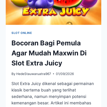
SLOT ONLINE
Bocoran Bagi Pemula
Agar Mudah Maxwin Di
Slot Extra Juicy
By
HedeStauwaruatra967
01/09/2026
Slot Extra Juicy dikenal sebagai permainan
klasik bertema buah yang terlihat
sederhana, namun menyimpan potensi
kemenangan besar. Artikel ini membahas