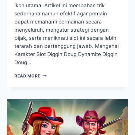
ikon utama. Artikel ini membahas trik
sederhana namun efektif agar pemain
dapat memahami permainan secara
menyeluruh, mengatur strategi dengan
bijak, serta menikmati slot ini secara lebih
terarah dan bertanggung jawab. Mengenal
Karakter Slot Diggin Doug Dynamite Diggin
Doug…
TRIK
READ MORE
SEDERHANA
RAIH
CUAN
BESAR
DI
SLOT
DYNAMITE
DIGGIN
DOUG