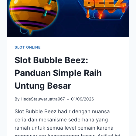
SLOT ONLINE
Slot Bubble Beez:
Panduan Simple Raih
Untung Besar
By
HedeStauwaruatra967
01/09/2026
Slot Bubble Beez hadir dengan nuansa
ceria dan mekanisme sederhana yang
ramah untuk semua level pemain karena