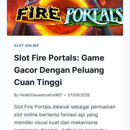
SLOT ONLINE
Slot Fire Portals: Game
Gacor Dengan Peluang
Cuan Tinggi
By
HedeStauwaruatra967
01/09/2026
Slot Fire Portals dikenal sebagai permainan
slot online bertema fantasi api yang
memiliki visual kuat dan mekanisme