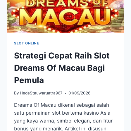
SLOT ONLINE
Strategi Cepat Raih Slot
Dreams Of Macau Bagi
Pemula
By
HedeStauwaruatra967
01/09/2026
Dreams Of Macau dikenal sebagai salah
satu permainan slot bertema kasino Asia
yang kaya warna, simbol elegan, dan fitur
bonus yang menarik. Artikel ini disusun