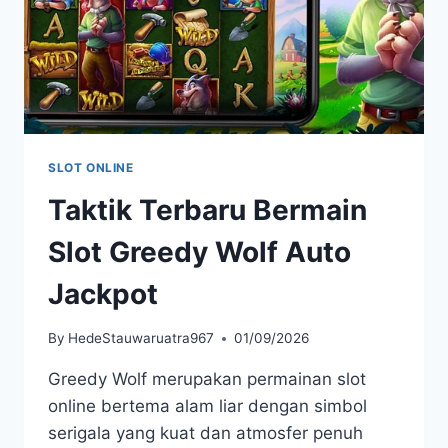
SLOT ONLINE
Taktik Terbaru Bermain
Slot Greedy Wolf Auto
Jackpot
By
HedeStauwaruatra967
01/09/2026
Greedy Wolf merupakan permainan slot
online bertema alam liar dengan simbol
serigala yang kuat dan atmosfer penuh