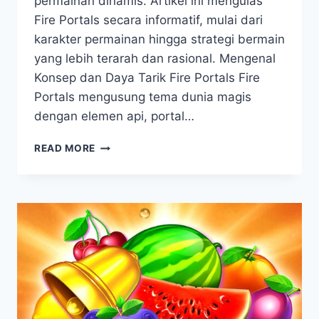
permainan dinamis. Artikel ini mengulas
Fire Portals secara informatif, mulai dari
karakter permainan hingga strategi bermain
yang lebih terarah dan rasional. Mengenal
Konsep dan Daya Tarik Fire Portals Fire
Portals mengusung tema dunia magis
dengan elemen api, portal…
SLOT
READ MORE
FIRE
PORTALS:
GAME
GACOR
DENGAN
PELUANG
CUAN
TINGGI