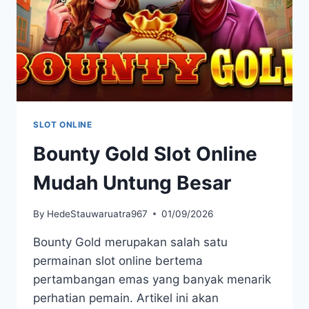
SLOT ONLINE
Bounty Gold Slot Online
Mudah Untung Besar
By
HedeStauwaruatra967
01/09/2026
Bounty Gold merupakan salah satu
permainan slot online bertema
pertambangan emas yang banyak menarik
perhatian pemain. Artikel ini akan