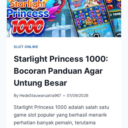
SLOT ONLINE
Starlight Princess 1000:
Bocoran Panduan Agar
Untung Besar
By
HedeStauwaruatra967
01/09/2026
Starlight Princess 1000 adalah salah satu
game slot populer yang berhasil menarik
perhatian banyak pemain, terutama