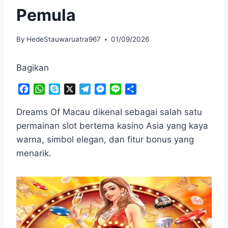
Pemula
By
HedeStauwaruatra967
01/09/2026
Bagikan
F
W
S
X
T
M
L
S
a
h
k
e
e
i
h
c
a
y
l
s
n
a
Dreams Of Macau dikenal sebagai salah satu
e
t
p
e
s
e
r
permainan slot bertema kasino Asia yang kaya
b
s
e
g
e
e
warna, simbol elegan, dan fitur bonus yang
o
A
r
n
menarik.
o
p
a
g
k
p
m
e
r