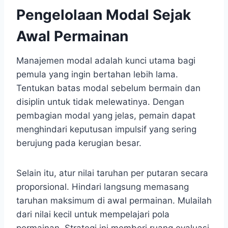
Pengelolaan Modal Sejak
Awal Permainan
Manajemen modal adalah kunci utama bagi
pemula yang ingin bertahan lebih lama.
Tentukan batas modal sebelum bermain dan
disiplin untuk tidak melewatinya. Dengan
pembagian modal yang jelas, pemain dapat
menghindari keputusan impulsif yang sering
berujung pada kerugian besar.
Selain itu, atur nilai taruhan per putaran secara
proporsional. Hindari langsung memasang
taruhan maksimum di awal permainan. Mulailah
dari nilai kecil untuk mempelajari pola
permainan. Strategi ini memberi ruang evaluasi