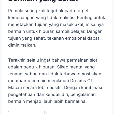
Pemula sering kali terjebak pada target
kemenangan yang tidak realistis. Penting untuk
menetapkan tujuan yang masuk akal, misalnya
bermain untuk hiburan sambil belajar. Dengan
tujuan yang sehat, tekanan emosional dapat
diminimalkan.
Terakhir, selalu ingat bahwa permainan slot
adalah bentuk hiburan. Sikap mental yang
tenang, sabar, dan tidak terbawa emosi akan
membantu pemain menikmati Dreams Of
Macau secara lebih positif. Dengan kombinasi
pengetahuan dan kendali diri, pengalaman
bermain menjadi jauh lebih bermakna.
Post