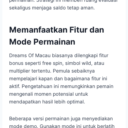
sekaligus menjaga saldo tetap aman.
Memanfaatkan Fitur dan
Mode Permainan
Dreams Of Macau biasanya dilengkapi fitur
bonus seperti free spin, simbol wild, atau
multiplier tertentu. Pemula sebaiknya
mempelajari kapan dan bagaimana fitur ini
aktif. Pengetahuan ini memungkinkan pemain
mengenali momen potensial untuk
mendapatkan hasil lebih optimal.
Beberapa versi permainan juga menyediakan
mode demo. Gunakan mode ini untuk berlatih