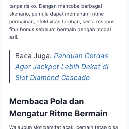
tanpa risiko. Dengan mencoba berbagai
skenario, pemula dapat memahami ritme
permainan, efektivitas taruhan, serta respons
fitur bonus sebelum bermain dengan modal
asli.
Baca Juga:
Panduan Cerdas
Agar Jackpot Lebih Dekat di
Slot Diamond Cascade
Membaca Pola dan
Mengatur Ritme Bermain
Walaupun slot bersifat acak, pemain tetap bisa