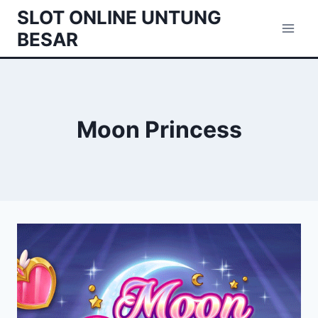
Skip
SLOT ONLINE UNTUNG
to
BESAR
content
Moon Princess