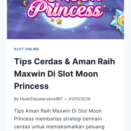
SLOT ONLINE
Tips Cerdas & Aman Raih
Maxwin Di Slot Moon
Princess
By
HedeStauwaruatra967
01/05/2026
Tips Aman Raih Maxwin Di Slot Moon
Princess membahas strategi bermain
cerdas untuk memaksimalkan peluang