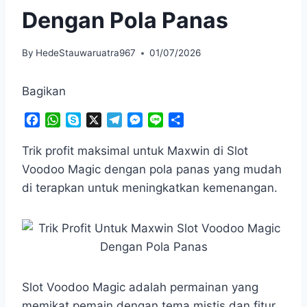
Dengan Pola Panas
By
HedeStauwaruatra967
01/07/2026
Bagikan
F
W
S
X
T
M
L
S
a
h
k
e
e
i
h
c
a
y
l
s
n
a
Trik profit maksimal untuk Maxwin di Slot
e
t
p
e
s
e
r
Voodoo Magic dengan pola panas yang mudah
b
s
e
g
e
e
di terapkan untuk meningkatkan kemenangan.
o
A
r
n
o
p
a
g
k
p
m
e
r
Slot Voodoo Magic adalah permainan yang
memikat pemain dengan tema mistis dan fitur