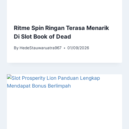
Ritme Spin Ringan Terasa Menarik
Di Slot Book of Dead
By
HedeStauwaruatra967
01/09/2026