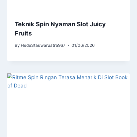
Teknik Spin Nyaman Slot Juicy
Fruits
By
HedeStauwaruatra967
01/06/2026