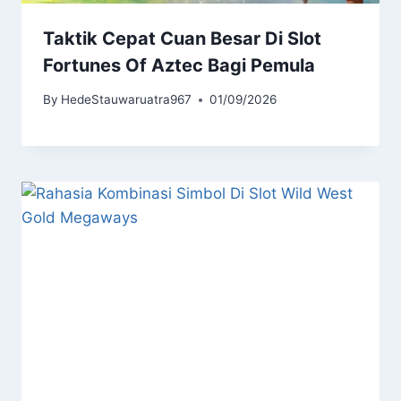
Taktik Cepat Cuan Besar Di Slot
Fortunes Of Aztec Bagi Pemula
By
HedeStauwaruatra967
01/09/2026