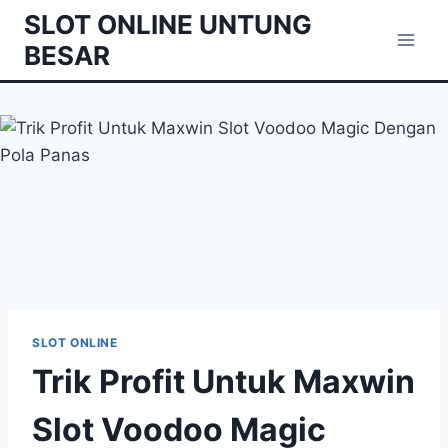
Skip
SLOT ONLINE UNTUNG
to
BESAR
content
SLOT ONLINE
Trik Profit Untuk Maxwin
Slot Voodoo Magic