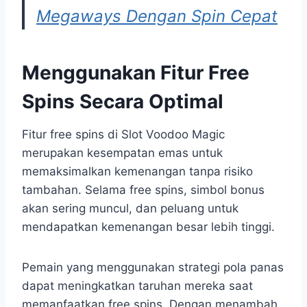
Megaways Dengan Spin Cepat
Menggunakan Fitur Free
Spins Secara Optimal
Fitur free spins di Slot Voodoo Magic
merupakan kesempatan emas untuk
memaksimalkan kemenangan tanpa risiko
tambahan. Selama free spins, simbol bonus
akan sering muncul, dan peluang untuk
mendapatkan kemenangan besar lebih tinggi.
Pemain yang menggunakan strategi pola panas
dapat meningkatkan taruhan mereka saat
memanfaatkan free spins. Dengan menambah