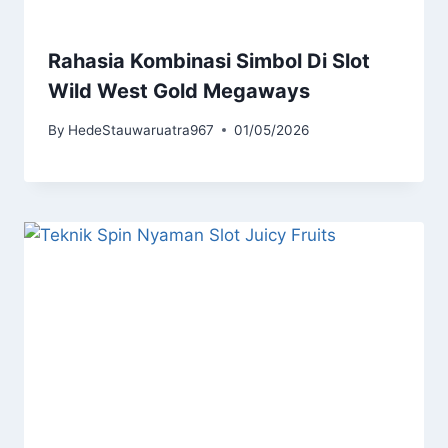
Rahasia Kombinasi Simbol Di Slot
Wild West Gold Megaways
By
HedeStauwaruatra967
01/05/2026