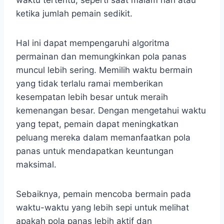
ketika jumlah pemain sedikit.
Hal ini dapat mempengaruhi algoritma
permainan dan memungkinkan pola panas
muncul lebih sering. Memilih waktu bermain
yang tidak terlalu ramai memberikan
kesempatan lebih besar untuk meraih
kemenangan besar. Dengan mengetahui waktu
yang tepat, pemain dapat meningkatkan
peluang mereka dalam memanfaatkan pola
panas untuk mendapatkan keuntungan
maksimal.
Sebaiknya, pemain mencoba bermain pada
waktu-waktu yang lebih sepi untuk melihat
apakah pola panas lebih aktif dan