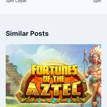
Spin Cepat
Spin
Similar Posts