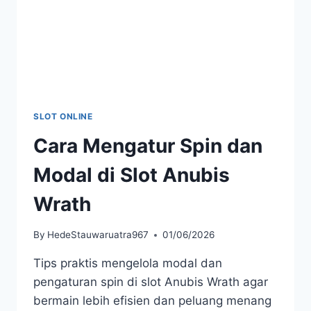
SLOT ONLINE
Cara Mengatur Spin dan
Modal di Slot Anubis
Wrath
By
HedeStauwaruatra967
01/06/2026
Tips praktis mengelola modal dan
pengaturan spin di slot Anubis Wrath agar
bermain lebih efisien dan peluang menang