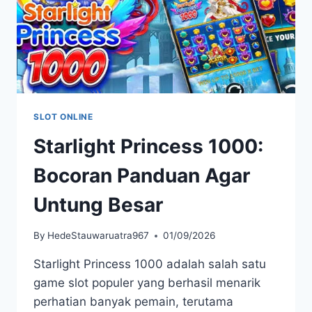
SLOT ONLINE
Starlight Princess 1000:
Bocoran Panduan Agar
Untung Besar
By
HedeStauwaruatra967
01/09/2026
Starlight Princess 1000 adalah salah satu
game slot populer yang berhasil menarik
perhatian banyak pemain, terutama