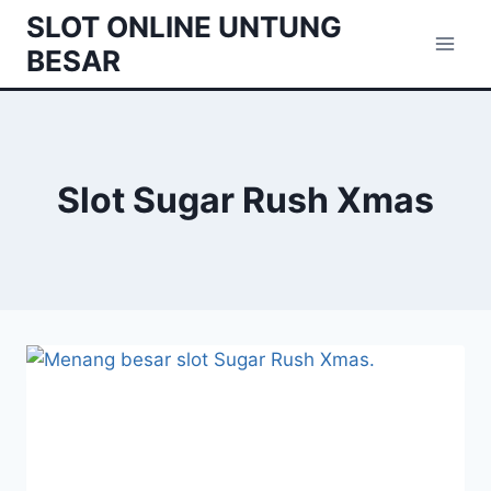
Skip
SLOT ONLINE UNTUNG
to
BESAR
content
Slot Sugar Rush Xmas