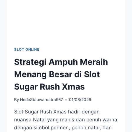
SLOT ONLINE
Strategi Ampuh Meraih
Menang Besar di Slot
Sugar Rush Xmas
By
HedeStauwaruatra967
01/08/2026
Slot Sugar Rush Xmas hadir dengan
nuansa Natal yang manis dan penuh warna
dengan simbol permen, pohon natal, dan