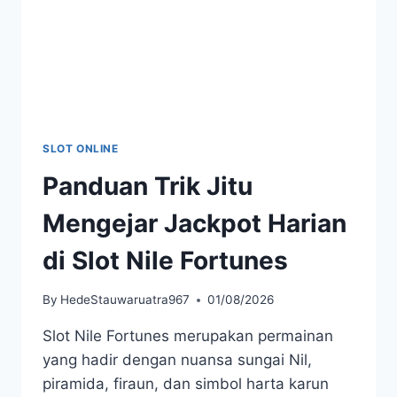
SLOT ONLINE
Panduan Trik Jitu
Mengejar Jackpot Harian
di Slot Nile Fortunes
By
HedeStauwaruatra967
01/08/2026
Slot Nile Fortunes merupakan permainan
yang hadir dengan nuansa sungai Nil,
piramida, firaun, dan simbol harta karun