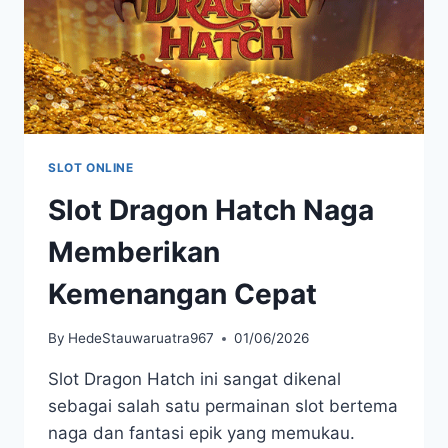
SLOT ONLINE
Slot Dragon Hatch Naga
Memberikan
Kemenangan Cepat
By
HedeStauwaruatra967
01/06/2026
Slot Dragon Hatch ini sangat dikenal
sebagai salah satu permainan slot bertema
naga dan fantasi epik yang memukau.