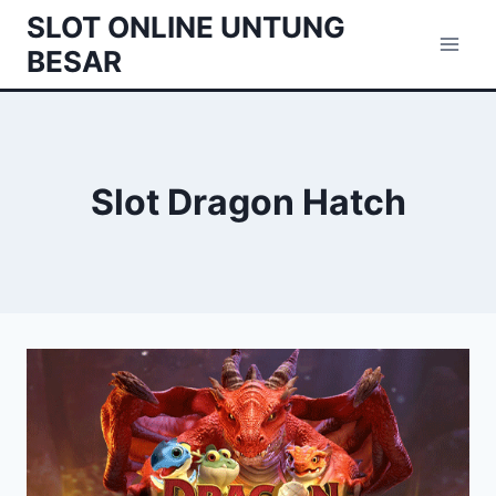
Skip
SLOT ONLINE UNTUNG
to
BESAR
content
Slot Dragon Hatch