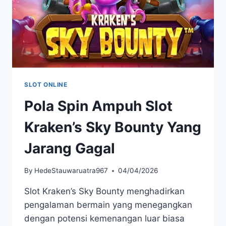
SLOT ONLINE
Pola Spin Ampuh Slot
Kraken’s Sky Bounty Yang
Jarang Gagal
By
HedeStauwaruatra967
04/04/2026
Slot Kraken’s Sky Bounty menghadirkan
pengalaman bermain yang menegangkan
dengan potensi kemenangan luar biasa