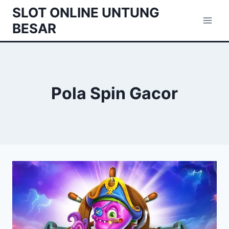
Skip
SLOT ONLINE UNTUNG
to
BESAR
content
Pola Spin Gacor