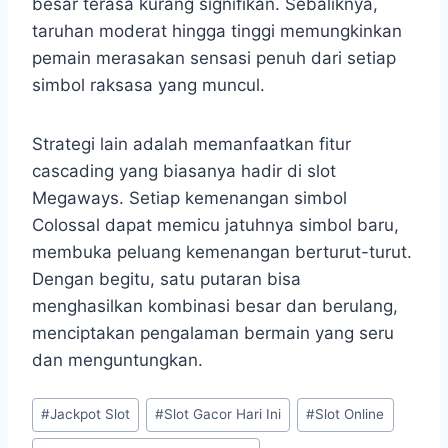
besar terasa kurang signifikan. Sebaliknya,
taruhan moderat hingga tinggi memungkinkan
pemain merasakan sensasi penuh dari setiap
simbol raksasa yang muncul.
Strategi lain adalah memanfaatkan fitur
cascading yang biasanya hadir di slot
Megaways. Setiap kemenangan simbol
Colossal dapat memicu jatuhnya simbol baru,
membuka peluang kemenangan berturut-turut.
Dengan begitu, satu putaran bisa
menghasilkan kombinasi besar dan berulang,
menciptakan pengalaman bermain yang seru
dan menguntungkan.
Post
#
Jackpot Slot
#
Slot Gacor Hari Ini
#
Slot Online
Tags: