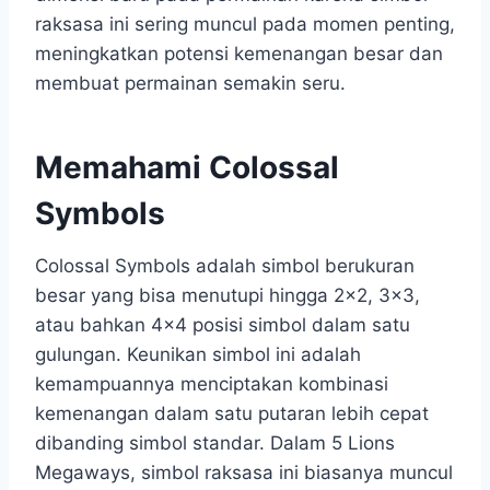
raksasa ini sering muncul pada momen penting,
meningkatkan potensi kemenangan besar dan
membuat permainan semakin seru.
Memahami Colossal
Symbols
Colossal Symbols adalah simbol berukuran
besar yang bisa menutupi hingga 2×2, 3×3,
atau bahkan 4×4 posisi simbol dalam satu
gulungan. Keunikan simbol ini adalah
kemampuannya menciptakan kombinasi
kemenangan dalam satu putaran lebih cepat
dibanding simbol standar. Dalam 5 Lions
Megaways, simbol raksasa ini biasanya muncul