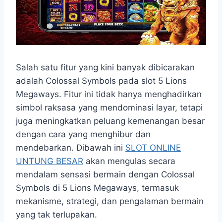
Salah satu fitur yang kini banyak dibicarakan
adalah Colossal Symbols pada slot 5 Lions
Megaways. Fitur ini tidak hanya menghadirkan
simbol raksasa yang mendominasi layar, tetapi
juga meningkatkan peluang kemenangan besar
dengan cara yang menghibur dan
mendebarkan. Dibawah ini
SLOT ONLINE
UNTUNG BESAR
akan mengulas secara
mendalam sensasi bermain dengan Colossal
Symbols di 5 Lions Megaways, termasuk
mekanisme, strategi, dan pengalaman bermain
yang tak terlupakan.