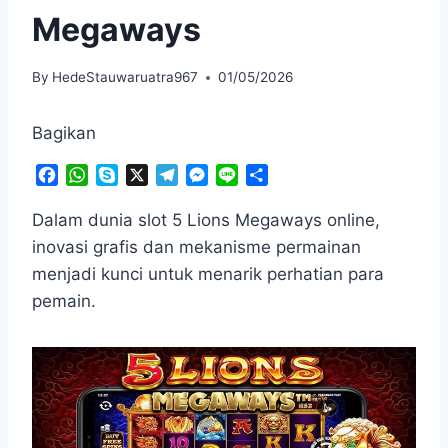
Megaways
By
HedeStauwaruatra967
01/05/2026
Bagikan
F
W
S
X
T
M
L
S
a
h
k
e
e
i
h
c
a
y
l
s
n
a
Dalam dunia slot 5 Lions Megaways online,
e
t
p
e
s
e
r
inovasi grafis dan mekanisme permainan
b
s
e
g
e
e
menjadi kunci untuk menarik perhatian para
o
A
r
n
pemain.
o
p
a
g
k
p
m
e
r