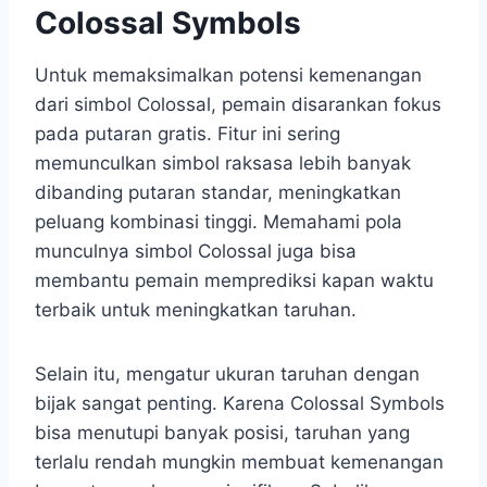
Colossal Symbols
Untuk memaksimalkan potensi kemenangan
dari simbol Colossal, pemain disarankan fokus
pada putaran gratis. Fitur ini sering
memunculkan simbol raksasa lebih banyak
dibanding putaran standar, meningkatkan
peluang kombinasi tinggi. Memahami pola
munculnya simbol Colossal juga bisa
membantu pemain memprediksi kapan waktu
terbaik untuk meningkatkan taruhan.
Selain itu, mengatur ukuran taruhan dengan
bijak sangat penting. Karena Colossal Symbols
bisa menutupi banyak posisi, taruhan yang
terlalu rendah mungkin membuat kemenangan