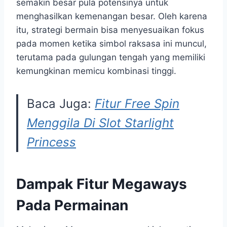
semakin besar pula potensinya untuk
menghasilkan kemenangan besar. Oleh karena
itu, strategi bermain bisa menyesuaikan fokus
pada momen ketika simbol raksasa ini muncul,
terutama pada gulungan tengah yang memiliki
kemungkinan memicu kombinasi tinggi.
Baca Juga:
Fitur Free Spin
Menggila Di Slot Starlight
Princess
Dampak Fitur Megaways
Pada Permainan