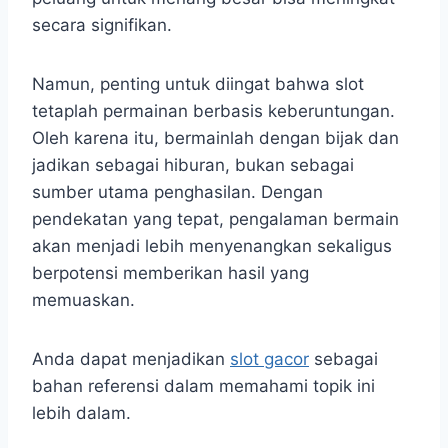
secara signifikan.
Namun, penting untuk diingat bahwa slot
tetaplah permainan berbasis keberuntungan.
Oleh karena itu, bermainlah dengan bijak dan
jadikan sebagai hiburan, bukan sebagai
sumber utama penghasilan. Dengan
pendekatan yang tepat, pengalaman bermain
akan menjadi lebih menyenangkan sekaligus
berpotensi memberikan hasil yang
memuaskan.
Anda dapat menjadikan
slot gacor
sebagai
bahan referensi dalam memahami topik ini
lebih dalam.