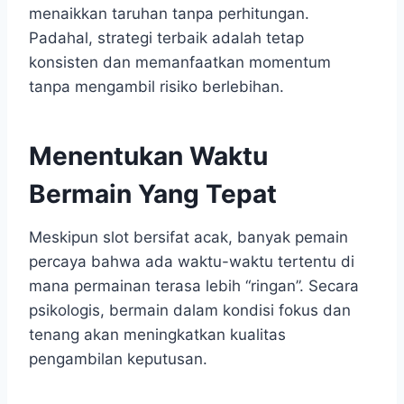
menaikkan taruhan tanpa perhitungan.
Padahal, strategi terbaik adalah tetap
konsisten dan memanfaatkan momentum
tanpa mengambil risiko berlebihan.
Menentukan Waktu
Bermain Yang Tepat
Meskipun slot bersifat acak, banyak pemain
percaya bahwa ada waktu-waktu tertentu di
mana permainan terasa lebih “ringan”. Secara
psikologis, bermain dalam kondisi fokus dan
tenang akan meningkatkan kualitas
pengambilan keputusan.