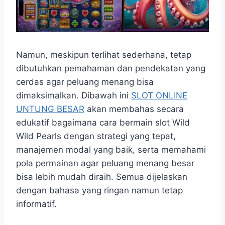
Namun, meskipun terlihat sederhana, tetap
dibutuhkan pemahaman dan pendekatan yang
cerdas agar peluang menang bisa
dimaksimalkan. Dibawah ini
SLOT ONLINE
UNTUNG BESAR
akan membahas secara
edukatif bagaimana cara bermain slot Wild
Wild Pearls dengan strategi yang tepat,
manajemen modal yang baik, serta memahami
pola permainan agar peluang menang besar
bisa lebih mudah diraih. Semua dijelaskan
dengan bahasa yang ringan namun tetap
informatif.